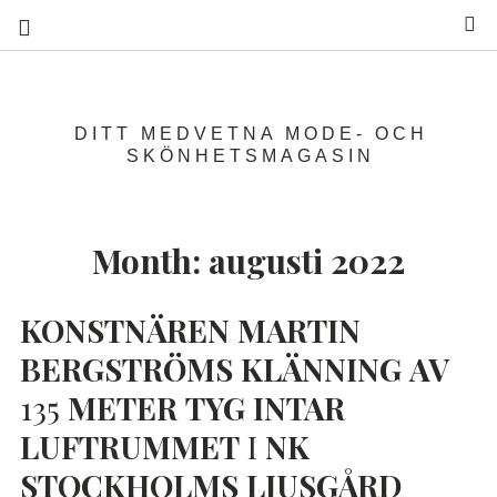
S
DITT MEDVETNA MODE- OCH
SKÖNHETSMAGASIN
Month:
augusti 2022
KONSTNÄREN
MARTIN
BERGSTRÖMS
KLÄNNING
AV
135
METER
TYG
INTAR
LUFTRUMMET
I
NK
STOCKHOLMS
LJUSGÅRD