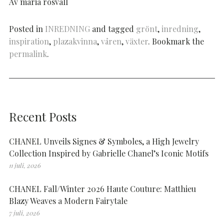
Av maria rosvall
Posted in
INREDNING
and tagged
grönt
,
inredning
,
inspiration
,
plazakvinna
,
våren
,
växter
. Bookmark the
permalink
.
Recent Posts
CHANEL Unveils Signes & Symboles, a High Jewelry
Collection Inspired by Gabrielle Chanel’s Iconic Motifs
11 juli, 2026
CHANEL Fall/Winter 2026 Haute Couture: Matthieu
Blazy Weaves a Modern Fairytale
7 juli, 2026