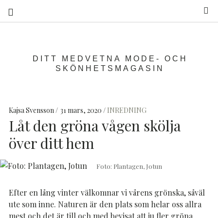
S
DITT MEDVETNA MODE- OCH
SKÖNHETSMAGASIN
Kajsa Svensson
31 mars, 2020
INREDNING
Låt den gröna vågen skölja
över ditt hem
Foto: Plantagen, Jotun
Efter en lång vinter välkomnar vi vårens grönska, såväl
ute som inne. Naturen är den plats som helar oss allra
mest och det är till och med bevisat att ju fler gröna