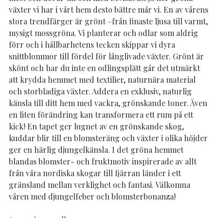
växter vi har i vårt hem desto bättre mår vi. En av vårens
stora trendfärger är grönt –från finaste ljusa till varmt,
mysigt mossgröna. Vi planterar och odlar som aldrig
förr och i hållbarhetens tecken skippar vi dyra
snittblommor till fördel för långlivade växter. Grönt är
skönt och har du inte en odlingsplätt går det utmärkt
att krydda hemmet med textilier, naturnära material
och storbladiga växter. Addera en exklusiv, naturlig
känsla till ditt hem med vackra, grönskande toner. Även
en liten förändring kan transformera ett rum på ett
kick! En tapet ger lugnet av en grönskande skog,
kuddar blir till en blomsteräng och växter i olika höjder
ger en härlig djungelkänsla. I det gröna hemmet
blandas blomster- och fruktmotiv inspirerade av allt
från våra nordiska skogar till fjärran länder i ett
gränsland mellan verklighet och fantasi. Välkomna
våren med djungelfeber och blomsterbonanza!